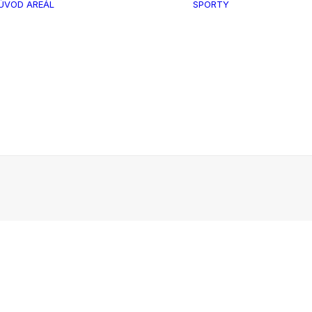
ÚVOD
AREÁL
SPORTY
Tenis
Nohejbal
Volejbal
Provozní řád
Badminton
Fotogalerie
Malá kopan
Street bask
Street work
posilovna