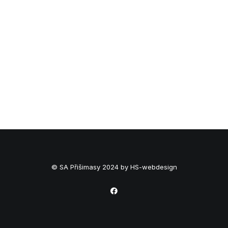
© SA Přišimasy 2024 by HS-webdesign